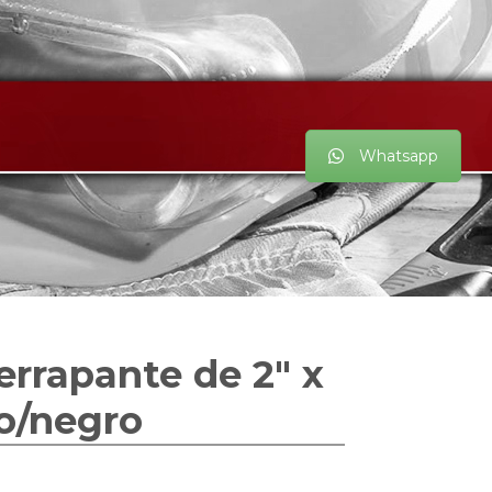
Whatsapp
errapante de 2″ x
o/negro