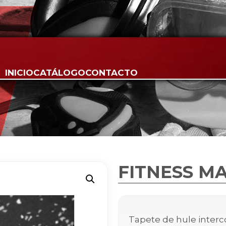
INICIO
CATÁLOGO
CONTACTO
FITNESS M
Tapete de hule interco